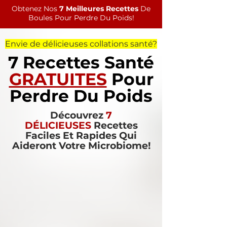
Obtenez Nos
7 Meilleures Recettes
De
Boules Pour Perdre Du Poids!
Envie de délicieuses collations santé?
7 Recettes Santé
GRATUITES
Pour
Perdre Du Poids
Découvrez
7
DÉLICIEUSES
Recettes
Faciles Et Rapides Qui
Aideront Votre Microbiome!