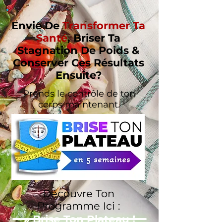
Envie De
Transformer Ta
Santé
, Briser Ta
Stagnation De Poids &
Conserver Ces Résultats
Ensuite?
Prends le contrôle de ton
corps maintenant.
Découvre Ton
Programme Ici :
» Brise Ton Plateau !