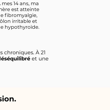
 mes 14 ans, ma
ère est atteinte
e fibromyalgie,
ôlon irritable et
e hypothyroïde.
s chroniques. À 21
déséquilibré
et une
sion.