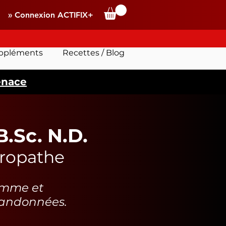
» Connexion ACTIFIX+
ppléments
Recettes / Blog
enace
.Sc. N.D.
uropathe
omme et
bandonnées.