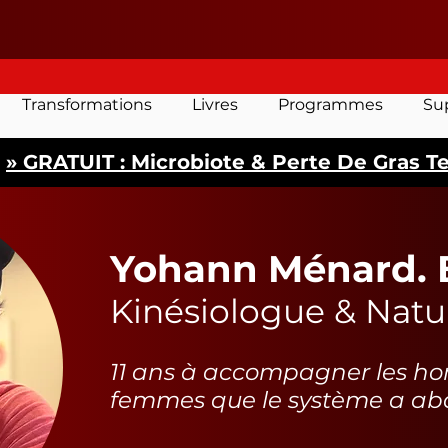
ent Le 29 Mars À 21H00 ...
Transformations
Livres
Programmes
Su
» GRATUIT : Microbiote & Perte De Gras T
Yohann Ménard. B
Kinésiologue & Nat
11 ans à accompagner les h
femmes que le système a a