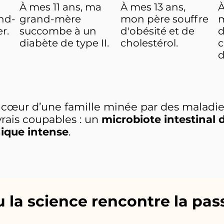
À mes 11 ans, ma
À mes 13 ans,
À
nd-
grand-mère
mon père souffre
m
r.
succombe à un
d'obésité et de
d
diabète de type II.
cholestérol.
c
d
au cœur d’une famille minée par des maladie
vrais coupables : un
microbiote intestinal 
ique intense
.
u la science rencontre la pas