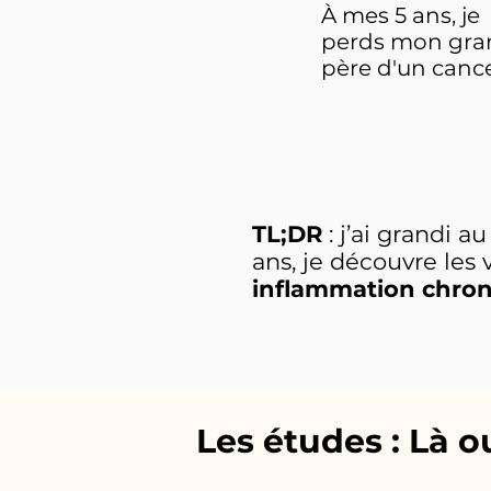
À mes 5 ans, je
perds mon gra
père d'un cance
TL;DR
: j’ai grandi 
ans, je découvre les 
inflammation chron
Les études : Là o