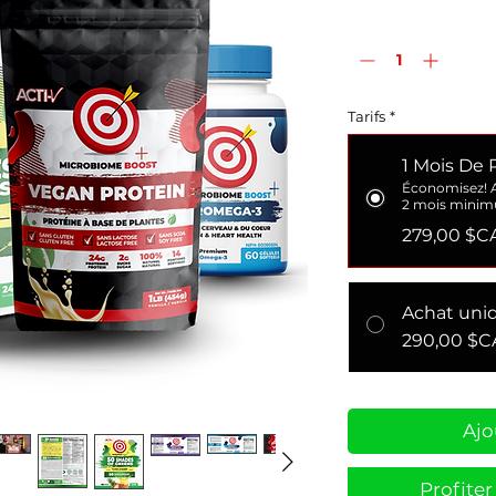
Quantité
*
Tarifs
*
1 Mois De 
Économisez! 
2 mois mini
279,00 $C
Achat uni
290,00 $C
Ajo
Profite