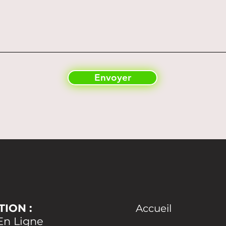
Envoyer
ION :
Accueil
En Ligne