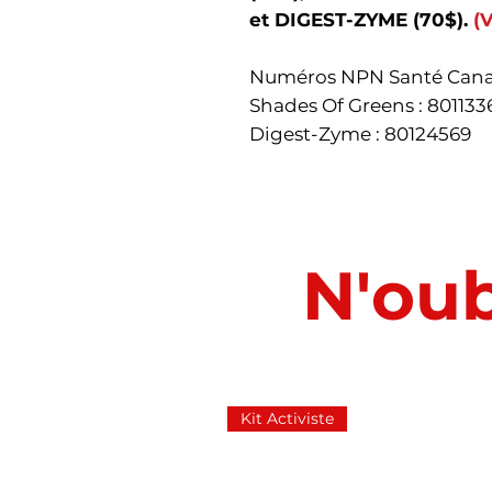
et DIGEST-ZYME (70$).
(
Numéros NPN Santé Canada
Shades Of Greens : 80113
Digest-Zyme : 80124569
N'oub
Kit Activiste