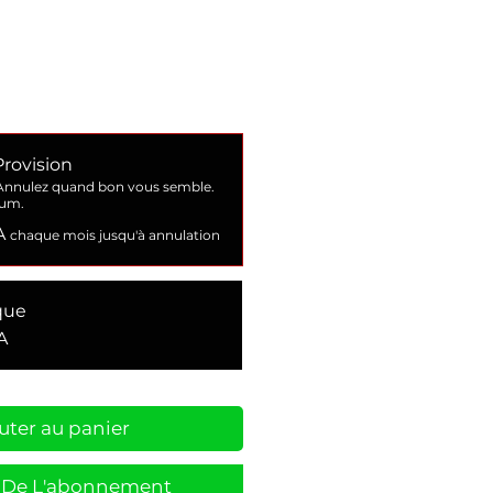
Provision
Annulez quand bon vous semble.
mum.
A
chaque mois jusqu'à annulation
que
A
uter au panier
r De L'abonnement