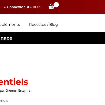
» Connexion ACTIFIX+
ppléments
Recettes / Blog
enace
entiels
ega, Greens, Enzyme
x
 mois