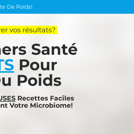
te De Poids!
er vos résultats?
ers Santé
TS
Pour
u Poids
EUSES
Recettes Faciles
ont Votre Microbiome!