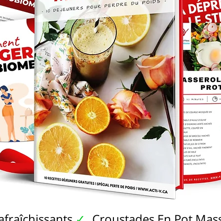
fraîchissants
Croustades En Pot Ma
✓