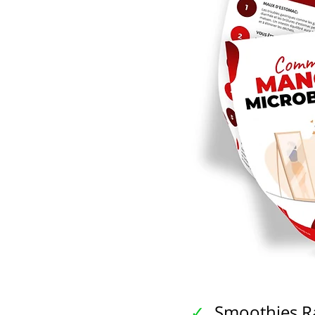
Smoothies Ra
✓