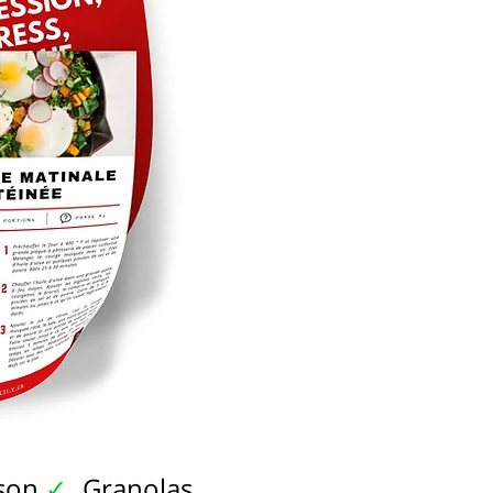
sson
Granolas
✓