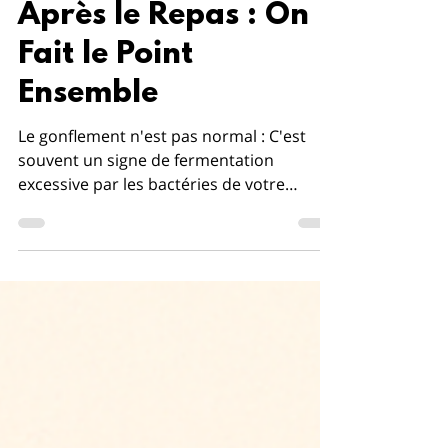
Le Ventre Gonflé
Après le Repas : On
Fait le Point
Ensemble
Le gonflement n'est pas normal : C'est
souvent un signe de fermentation
excessive par les bactéries de votre
intestin (le fameux microbiote) ou
d'inflammation. Les coupables : Les
aliments ultra-transformés, le sucre,
certains glucides fermentescibles
(FODMAPs), et parfois le gluten ou les
produits laitiers pour les personnes
sensibles, sont les principaux suspects. La
solution durable : Elle passe par une
alimentation anti-inflammatoire, riche en