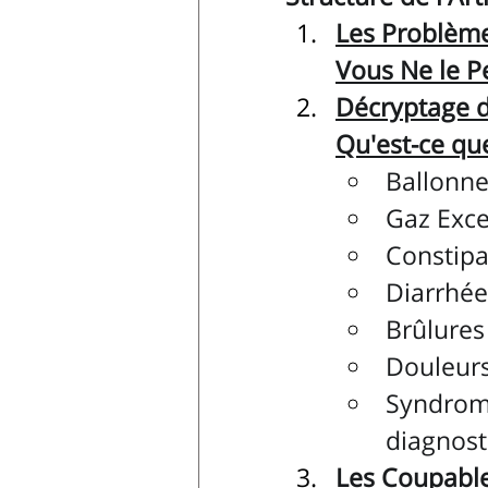
Les Problème
Vous Ne le P
Décryptage d
Qu'est-ce qu
Ballonne
Gaz Exce
Constipa
Diarrhée
Brûlures
Douleur
Syndrome 
diagnost
Les Coupable