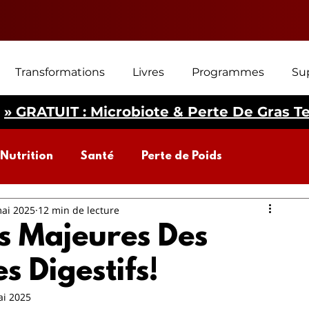
Transformations
Livres
Programmes
Su
» GRATUIT : Microbiote & Perte De Gras T
Nutrition
Santé
Perte de Poids
ai 2025
12 min de lecture
biote intestinal
Perte de poids
s Majeures Des
s Digestifs!
ai 2025