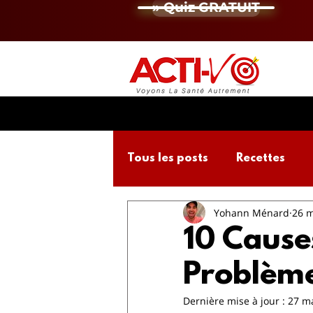
» Quiz GRATUIT
Tous les posts
Recettes
Yohann Ménard
26 m
Activité Physique
Micro
10 Cause
Problème
Dernière mise à jour :
27 m