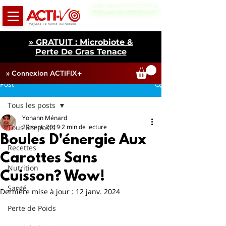
» Quiz GRATUIT
» GRATUIT : Microbiote &
Perte De Gras Tenace
» Connexion ACTIFIX+
Post
Tous les posts
Yohann Ménard
Tous les posts
27 sept. 2019
2 min de lecture
Boules D'énergie Aux
Recettes
Carottes Sans
Nutrition
Cuisson? Wow!
Santé
Dernière mise à jour :
12 janv. 2024
Perte de Poids