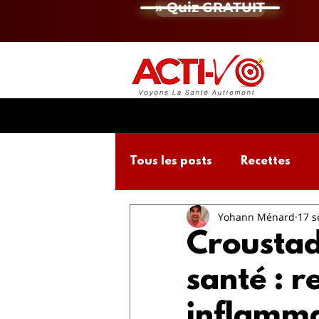
» Quiz GRATUIT
Tous les posts
Recettes
Yohann Ménard
17 s
Activité Physique
Micro
Crousta
santé : re
inflamma