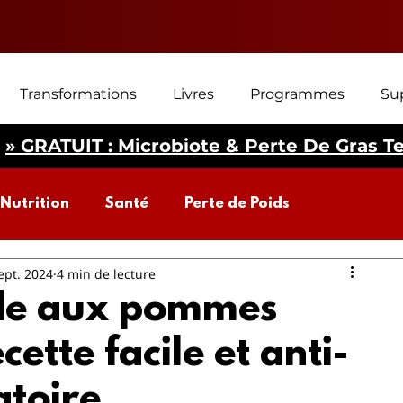
Transformations
Livres
Programmes
Su
» GRATUIT : Microbiote & Perte De Gras T
Nutrition
Santé
Perte de Poids
ept. 2024
4 min de lecture
biote intestinal
Perte de poids
de aux pommes
cette facile et anti-
toire