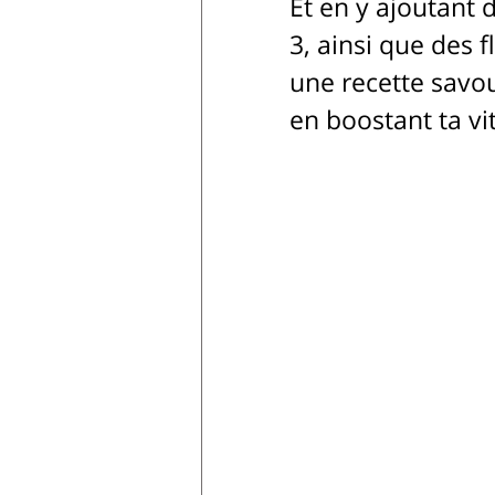
Et en y ajoutant 
3, ainsi que des 
une recette savou
en boostant ta vit