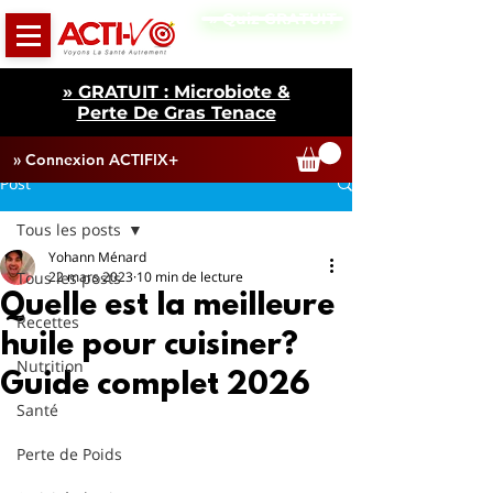
» Quiz GRATUIT
» GRATUIT : Microbiote &
Perte De Gras Tenace
» Connexion ACTIFIX+
Post
Tous les posts
Yohann Ménard
Tous les posts
22 mars 2023
10 min de lecture
Quelle est la meilleure
Recettes
huile pour cuisiner?
Nutrition
Guide complet 2026
Santé
Perte de Poids