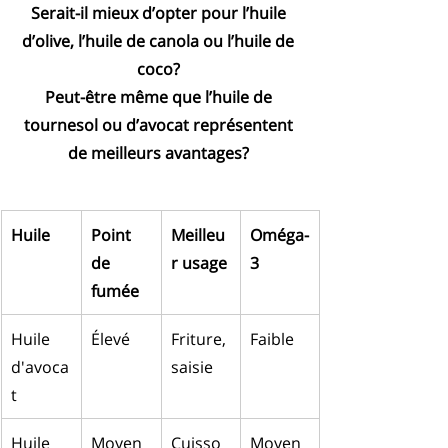
Serait-il mieux d’opter pour l’huile 
d’olive, l’huile de canola ou l’huile de 
coco? 
Peut-être même que l’huile de 
tournesol ou d’avocat représentent 
de meilleurs avantages? 
Huile
Point 
Meilleu
Oméga-
de 
r usage
3
fumée
Huile 
Élevé
Friture, 
Faible
d'avoca
saisie
t
Huile 
Moyen
Cuisso
Moyen