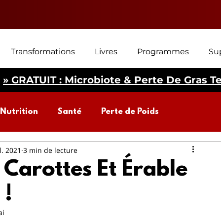
Transformations
Livres
Programmes
Su
» GRATUIT : Microbiote & Perte De Gras T
Nutrition
Santé
Perte de Poids
il. 2021
3 min de lecture
biote intestinal
Perte de poids
 Carottes Et Érable
 !
ai