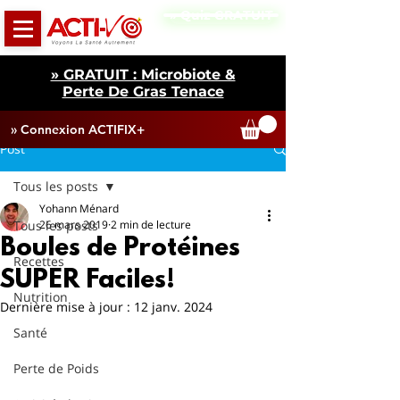
» Quiz GRATUIT
» GRATUIT : Microbiote &
Perte De Gras Tenace
» Connexion ACTIFIX+
Post
Tous les posts
Yohann Ménard
Tous les posts
26 mars 2019
2 min de lecture
Boules de Protéines
Recettes
SUPER Faciles!
Nutrition
Dernière mise à jour :
12 janv. 2024
Santé
Perte de Poids