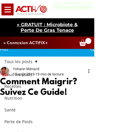
» Quiz GRATUIT
» GRATUIT : Microbiote &
Perte De Gras Tenace
» Connexion ACTIFIX+
Post
Tous les posts
Yohann Ménard
Tous les posts
18 août 2019
19 min de lecture
Comment Maigrir?
Recettes
Suivez Ce Guide!
Nutrition
Santé
Perte de Poids