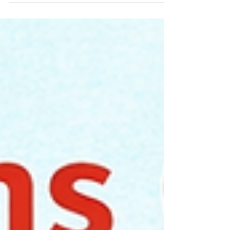
moi qui ai formulé Inflamix. Alors oui, je
suis biaisé. Mais je vais quand même te
donner l’analyse la plus transparente
possible : ce qu’il y a dedans, ce que Santé
Canada autorise comme allégations,
comment ça se compare aux alternatives
sur le marché, et surtout, à qui ça
s’adresse (et à qui ça ne s’adresse pas).