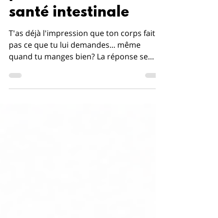
pour transformer ta
santé intestinale
T'as déjà l'impression que ton corps fait
pas ce que tu lui demandes... même
quand tu manges bien? La réponse se
cache souvent dans ton intestin. Ton
microbiote — ces 100 trillions de
bactéries qui vivent en toi — contrôle ton
énergie, ton poids, ton humeur, pis ton
inflammation. Pis quand il est à plat... tout
l'est. La bonne nouvelle? Tu peux le
nourrir intelligemment. On te présente 5
aliments validés par la science qui
peuvent transformer ton microbiote