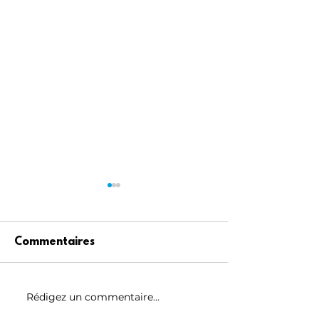
Commentaires
Rédigez un commentaire...
"Reese" Santé En 3
Muffins Doubl
INGRÉDIENTS!
Chocolat San