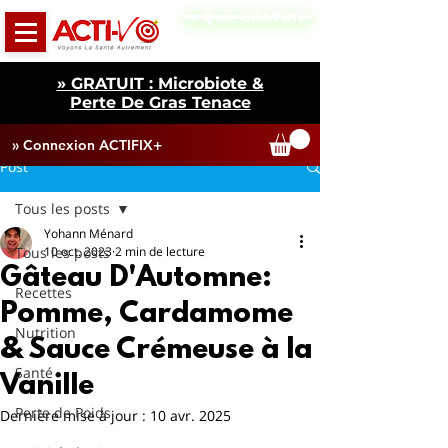
» Quiz GRATUIT
» GRATUIT : Microbiote &
Perte De Gras Tenace
» Connexion ACTIFIX+
Post
Tous les posts
Yohann Ménard
Tous les posts
10 oct. 2023
2 min de lecture
Gâteau D'Automne:
Recettes
Pomme, Cardamome
Nutrition
& Sauce Crémeuse à la
Santé
Vanille
Perte de Poids
Dernière mise à jour :
10 avr. 2025