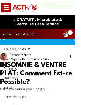
» Quiz GRATUIT
» GRATUIT : Microbiote &
Perte De Gras Tenace
» Connexion ACTIFIX+
Post
Tous les posts
Yohann Ménard
Tous les posts
25 juin 2019
10 min de lecture
INSOMNIE & VENTRE
Recettes
PLAT: Comment Est-ce
Nutrition
Possible?
Santé
Dernière mise à jour :
22 janv.
Perte de Poids