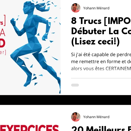
Yohann Ménard
8 Trucs [IMP
Débuter La C
(Lisez ceci!)
Si j'ai été capable de perdr
me remettre en forme et d
alors vous êtes CERTAINEM
Yohann Ménard
20 Meilleurs 