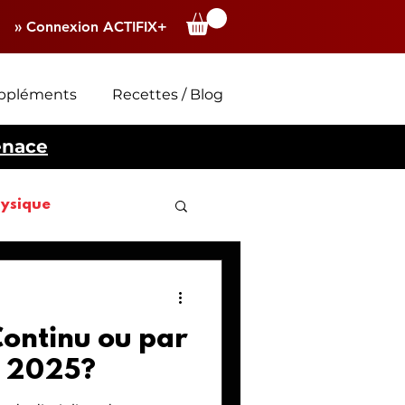
» Connexion ACTIFIX+
ppléments
Recettes / Blog
enace
hysique
Continu ou par
n 2025?