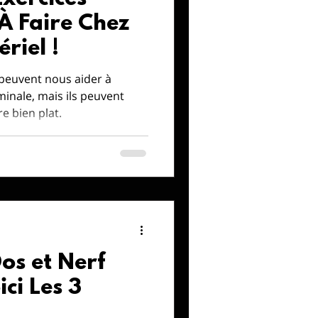
 Faire Chez
riel !
peuvent nous aider à
minale, mais ils peuvent
re bien plat.
os et Nerf
ici Les 3