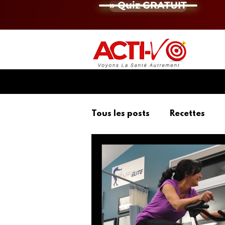
» Quiz GRATUIT
Tous les posts
Recettes
Microbiote intestinal
P