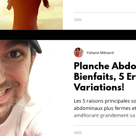
fixation d'objectifs précis
personnalisé, le suivi des p
l'utilisation de la technolo
partenaire, et surtout, fair
propre bien-être.
Yohann Ménard
Planche Abdo
Bienfaits, 5 E
Variations!
Les 5 raisons principales so
abdominaux plus fermes et 
améliorant grandement sa p
souplesse générale. Pour que ce soit efficace, il est
crucial d'avoir la forme parf