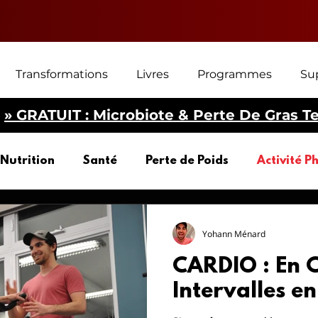
Transformations
Livres
Programmes
Su
» GRATUIT : Microbiote & Perte De Gras T
Nutrition
Santé
Perte de Poids
Activité P
erte de poids
Yohann Ménard
CARDIO : En 
Intervalles e