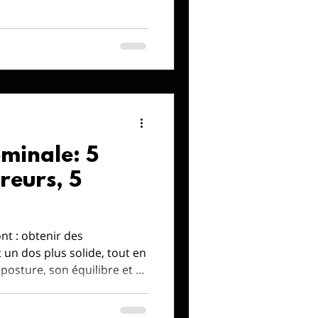
, un programme
rogrès, la visualisation,
gie, l'entraînement avec un
e tout cela pour votre
minale: 5
rreurs, 5
nt : obtenir des
un dos plus solide, tout en
osture, son équilibre et sa
aite : garder le dos droit (ni