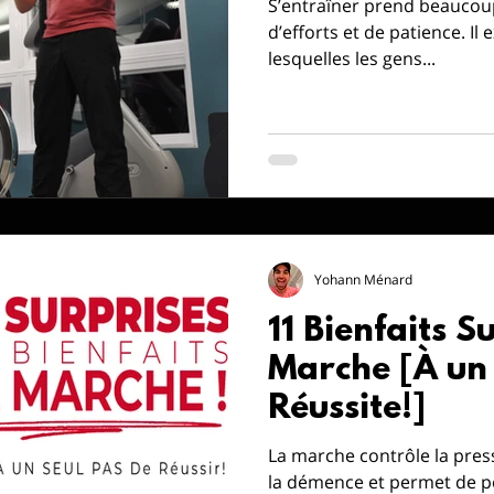
S’entraîner prend beaucoup
d’efforts et de patience. Il existe plusieurs raisons pour
lesquelles les gens...
Yohann Ménard
11 Bienfaits S
Marche [À un 
Réussite!]
La marche contrôle la press
la démence et permet de p