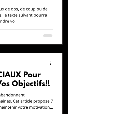
ux de dos, de coup ou de
as, le texte suivant pourra
endre vo
CIAUX Pour
os Objectifs!!
s abandonnent
aines. Cet article propose 7
intenir votre motivation à
vos objectifs, incluant la